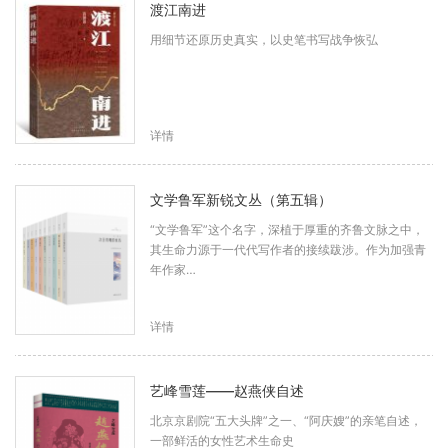
渡江南进
用细节还原历史真实，以史笔书写战争恢弘
详情
文学鲁军新锐文丛（第五辑）
“文学鲁军”这个名字，深植于厚重的齐鲁文脉之中，
其生命力源于一代代写作者的接续跋涉。作为加强青
年作家…
详情
艺峰雪莲——赵燕侠自述
北京京剧院“五大头牌”之一、“阿庆嫂”的亲笔自述，
一部鲜活的女性艺术生命史