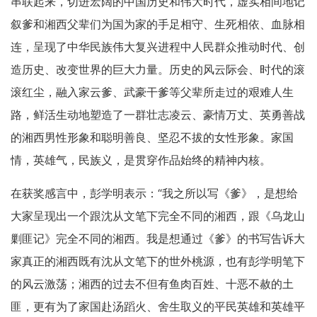
串联起来，切进宏阔的中国历史和伟大时代，虚实相间地记
叙爹和湘西父辈们为国为家的手足相守、生死相依、血脉相
连，呈现了中华民族伟大复兴进程中人民群众推动时代、创
造历史、改变世界的巨大力量。历史的风云际会、时代的滚
滚红尘，融入家云爹、武豪干爹等父辈所走过的艰难人生
路，鲜活生动地塑造了一群壮志凌云、豪情万丈、英勇善战
的湘西男性形象和聪明善良、坚忍不拔的女性形象。家国
情，英雄气，民族义，是贯穿作品始终的精神内核。
在获奖感言中，彭学明表示：“我之所以写《爹》，是想给
大家呈现出一个跟沈从文笔下完全不同的湘西，跟《乌龙山
剿匪记》完全不同的湘西。我是想通过《爹》的书写告诉大
家真正的湘西既有沈从文笔下的世外桃源，也有彭学明笔下
的风云激荡；湘西的过去不但有鱼肉百姓、十恶不赦的土
匪，更有为了家国赴汤蹈火、舍生取义的平民英雄和英雄平