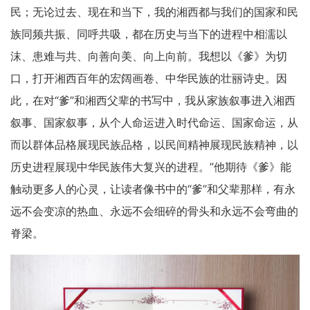
民；无论过去、现在和当下，我的湘西都与我们的国家和民
族同频共振、同呼共吸，都在历史与当下的进程中相濡以
沫、患难与共、向善向美、向上向前。我想以《爹》为切
口，打开湘西百年的宏阔画卷、中华民族的壮丽诗史。因
此，在对“爹”和湘西父辈的书写中，我从家族叙事进入湘西
叙事、国家叙事，从个人命运进入时代命运、国家命运，从
而以群体品格展现民族品格，以民间精神展现民族精神，以
历史进程展现中华民族伟大复兴的进程。”他期待《爹》能
触动更多人的心灵，让读者像书中的“爹”和父辈那样，有永
远不会变凉的热血、永远不会细碎的骨头和永远不会弯曲的
脊梁。